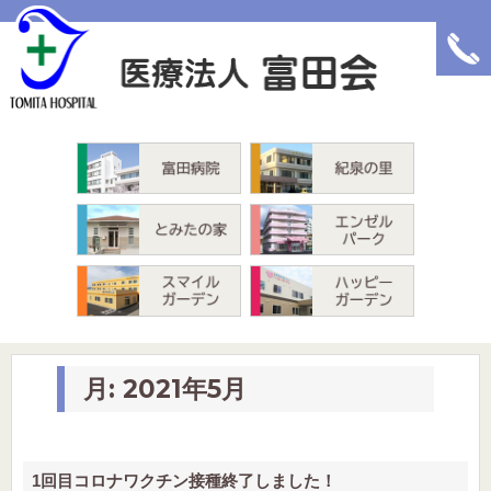
富田病院
紀泉の里
とみたの家
エンゼルパーク
スマイルガーデン
ハッピーガーデン
月:
2021年5月
1回目コロナワクチン接種終了しました！