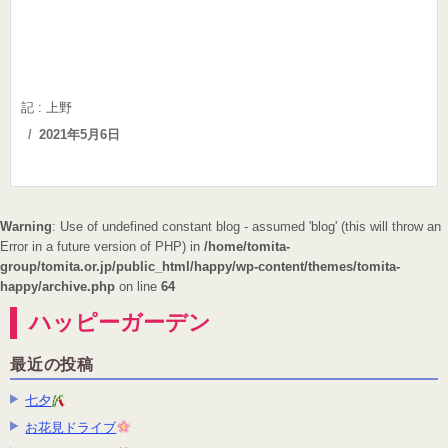
記 : 上野
Posted
2021年5月6日
on
Warning
: Use of undefined constant blog - assumed 'blog' (this will throw an
Error in a future version of PHP) in
/home/tomita-
group/tomita.or.jp/public_html/happy/wp-content/themes/tomita-
happy/archive.php
on line
64
ハッピーガーデン
最近の投稿
七夕
お花見ドライブ