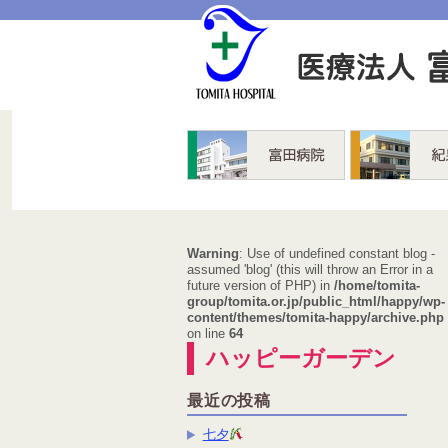
富田病院
紀泉の里
Warning
: Use of undefined constant blog -
assumed 'blog' (this will throw an Error in a
future version of PHP) in
/home/tomita-
group/tomita.or.jp/public_html/happy/wp-
content/themes/tomita-happy/archive.php
on line
64
ハッピーガーデン
最近の投稿
七夕