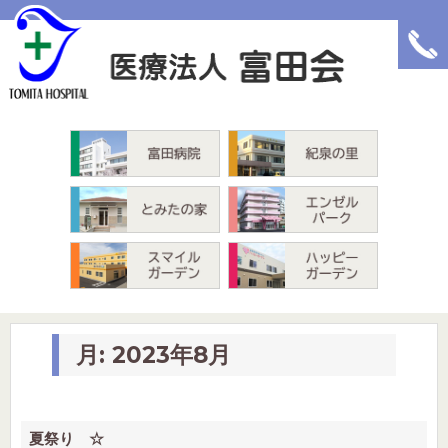
富田病院
紀泉の里
とみたの家
エンゼルパーク
スマイルガーデン
ハッピーガーデン
月:
2023年8月
夏祭り ☆