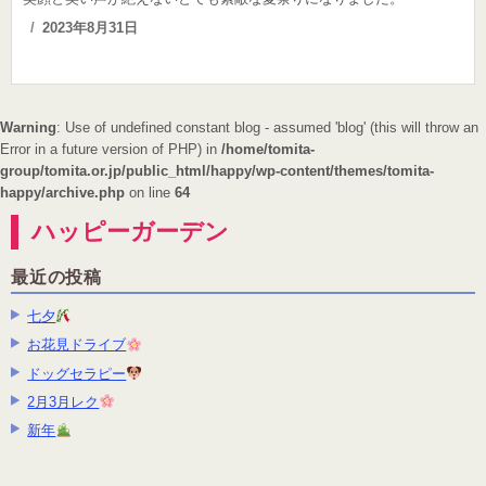
Posted
2023年8月31日
on
Warning
: Use of undefined constant blog - assumed 'blog' (this will throw an
Error in a future version of PHP) in
/home/tomita-
group/tomita.or.jp/public_html/happy/wp-content/themes/tomita-
happy/archive.php
on line
64
ハッピーガーデン
最近の投稿
七夕
お花見ドライブ
ドッグセラピー
2月3月レク
新年