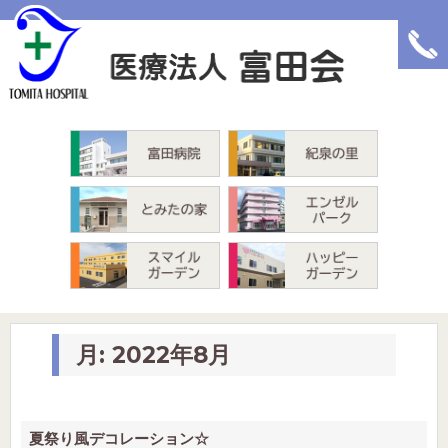
富田病院
紀泉の里
とみたの家
エンゼルパーク
スマイルガーデン
ハッピーガーデン
月:
2022年8月
夏祭り風デコレーション☆